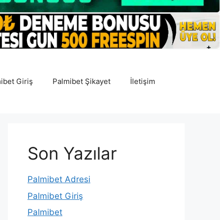
ibet Giriş
Palmibet Şikayet
İletişim
Son Yazılar
Palmibet Adresi
Palmibet Giriş
Palmibet