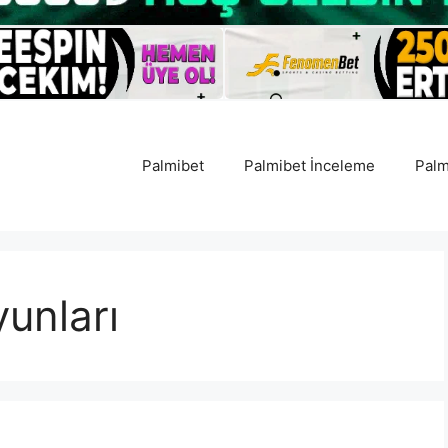
Palmibet
Palmibet İnceleme
Palm
unları