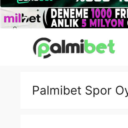
İçeriğe
atla
Palmibet Spor Oy