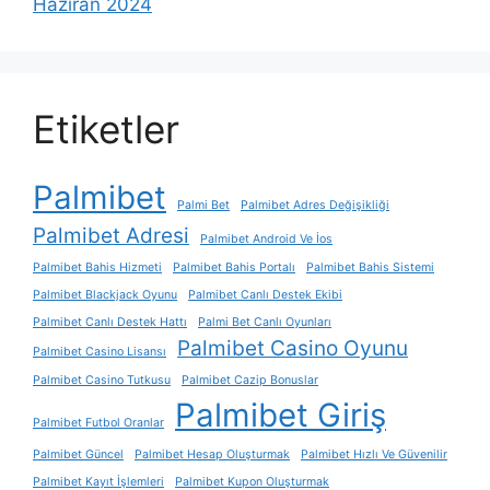
Haziran 2024
Etiketler
Palmibet
Palmi Bet
Palmibet Adres Değişikliği
Palmibet Adresi
Palmibet Android Ve İos
Palmibet Bahis Hizmeti
Palmibet Bahis Portalı
Palmibet Bahis Sistemi
Palmibet Blackjack Oyunu
Palmibet Canlı Destek Ekibi
Palmibet Canlı Destek Hattı
Palmi Bet Canlı Oyunları
Palmibet Casino Oyunu
Palmibet Casino Lisansı
Palmibet Casino Tutkusu
Palmibet Cazip Bonuslar
Palmibet Giriş
Palmibet Futbol Oranlar
Palmibet Güncel
Palmibet Hesap Oluşturmak
Palmibet Hızlı Ve Güvenilir
Palmibet Kayıt İşlemleri
Palmibet Kupon Oluşturmak