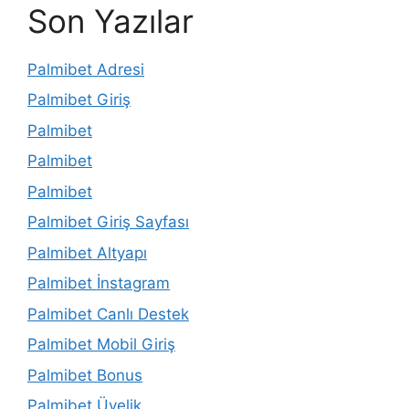
Son Yazılar
Palmibet Adresi
Palmibet Giriş
Palmibet
Palmibet
Palmibet
Palmibet Giriş Sayfası
Palmibet Altyapı
Palmibet İnstagram
Palmibet Canlı Destek
Palmibet Mobil Giriş
Palmibet Bonus
Palmibet Üyelik