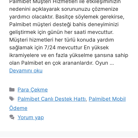
Palmibet Müşteri Hizmetleri ile etkileşiminizin
nedenini açıklayarak sorununuzu çözmenize
yardımcı olacaktır. Basitçe söylemek gerekirse,
Palmibet müşteri desteği bahis deneyiminizi
geliştirmek için günün her saati mevcuttur.
Müşteri hizmetleri her türlü konuda yardım
sağlamak için 7/24 mevcuttur En yüksek
ikramiyelere ve en fazla yükselme şansına sahip
olan Palmibet en çok arananlardır. Oyun …
Devamını oku
Kategoriler
Para Çekme
Etiketler
Palmibet Canlı Destek Hattı
,
Palmibet Mobil
Ödeme
Yorum yap