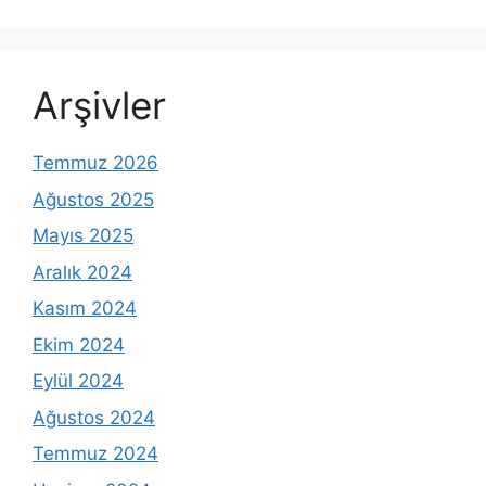
Arşivler
Temmuz 2026
Ağustos 2025
Mayıs 2025
Aralık 2024
Kasım 2024
Ekim 2024
Eylül 2024
Ağustos 2024
Temmuz 2024