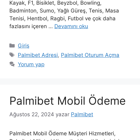
Kayak, F1, Bisiklet, Beyzbol, Bowling,
Badminton, Sumo, Yağlı Güreş, Tenis, Masa
Tenisi, Hentbol, ​​Ragbi, Futbol ve çok daha
fazlasını içeren …
Devamını oku
Kategoriler
Giriş
Etiketler
Palmibet Adresi
,
Palmibet Oturum Açma
Yorum yap
Palmibet Mobil Ödeme
Ağustos 22, 2024
yazar
Palmibet
Palmibet Mobil Ödeme Müşteri Hizmetleri,