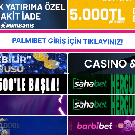
PALMIBET GİRİŞ İÇİN TIKLAYINIZ!