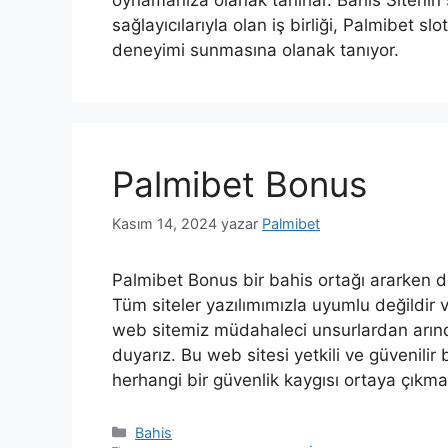
oynamanıza olanak tanırlar. Bahis Sitenin
sağlayıcılarıyla olan iş birliği, Palmibet s
deneyimi sunmasına olanak tanıyor.
Palmibet Bonus
Kasım 14, 2024
yazar
Palmibet
Palmibet Bonus bir bahis ortağı ararken d
Tüm siteler yazılımımızla uyumlu değildir v
web sitemiz müdahaleci unsurlardan arınd
duyarız. Bu web sitesi yetkili ve güvenilir 
herhangi bir güvenlik kaygısı ortaya çıkma
Kategoriler
Bahis