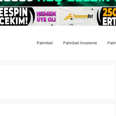
Palmibet
Palmibet İnceleme
Palm