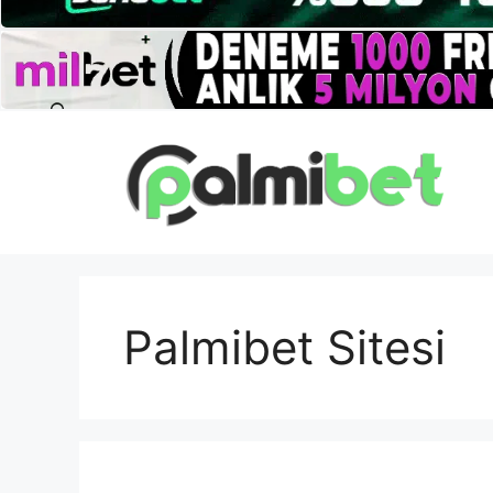
İçeriğe
atla
Palmibet Sitesi